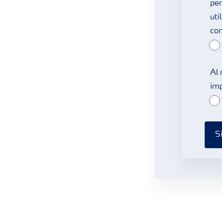
per
uti
com
Al 
imp
S