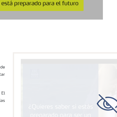
 está preparado para el futuro
 de
ar
 El
las