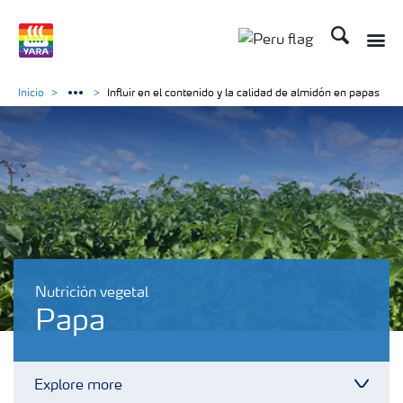
Buscar
Toggle
Toggle country lan
Inicio
Influir en el contenido y la calidad de almidón en papas
Nutrición vegetal
Papa
Explore more
Toggl