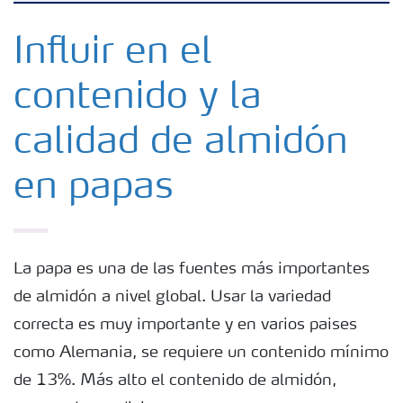
Fertilizantes
Influir en el
contenido y la
Portafolio de Agricultura Digital
calidad de almidón
Almacenaje y manejo de fertilizantes
en papas
Soluciones por cultivos
Deficiencias
La papa es una de las fuentes más importantes
de almidón a nivel global. Usar la variedad
correcta es muy importante y en varios paises
como Alemania, se requiere un contenido mínimo
de 13%. Más alto el contenido de almidón,